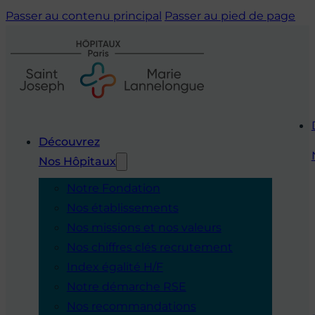
Passer au contenu principal
Passer au pied de page
Découvrez
Nos Hôpitaux
Notre Fondation
Nos établissements
Nos missions et nos valeurs
Nos chiffres clés recrutement
Index égalité H/F
Notre démarche RSE
Nos recommandations