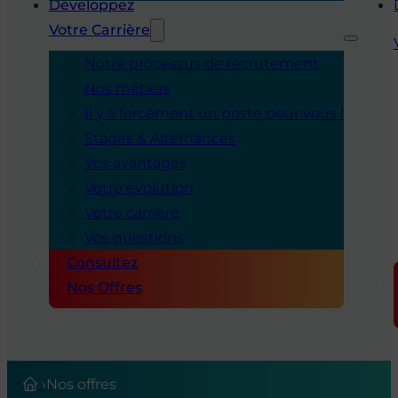
Développez
Votre Carrière
Notre processus de recrutement
Nos métiers
Il y a forcément un poste pour vous !
Stages & Alternances
Vos avantages
Votre évolution
Votre carrière
Vos questions
Consultez
Nos Offres
›
Nos offres