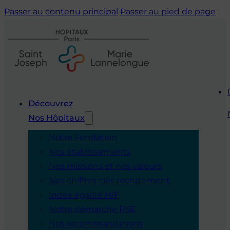
Passer au contenu principal
Passer au pied de page
Découvrez
Nos Hôpitaux
Notre Fondation
Nos établissements
Nos missions et nos valeurs
Nos chiffres clés recrutement
Index égalité H/F
Notre démarche RSE
Nos recommandations