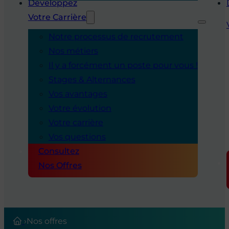
Développez
Votre Carrière
Notre processus de recrutement
Nos métiers
Il y a forcément un poste pour vous !
Stages & Alternances
Vos avantages
Votre évolution
Votre carrière
Vos questions
Consultez
Nos Offres
›
Nos offres