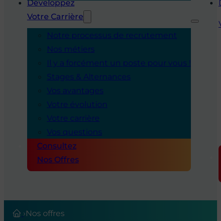
Développez
Votre Carrière
Notre processus de recrutement
Nos métiers
Il y a forcément un poste pour vous !
Stages & Alternances
Vos avantages
Votre évolution
Votre carrière
Vos questions
Consultez
Nos Offres
›
Nos offres