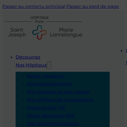
Passer au contenu principal
Passer au pied de page
Découvrez
Nos Hôpitaux
Notre Fondation
Nos établissements
Nos missions et nos valeurs
Nos chiffres clés recrutement
Index égalité H/F
Notre démarche RSE
Nos recommandations