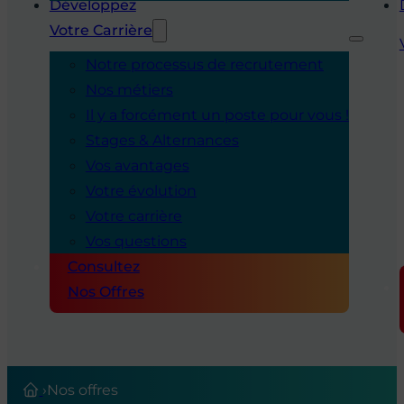
Développez
Votre Carrière
Notre processus de recrutement
Nos métiers
Il y a forcément un poste pour vous !
Stages & Alternances
Vos avantages
Votre évolution
Votre carrière
Vos questions
Consultez
Nos Offres
›
Nos offres