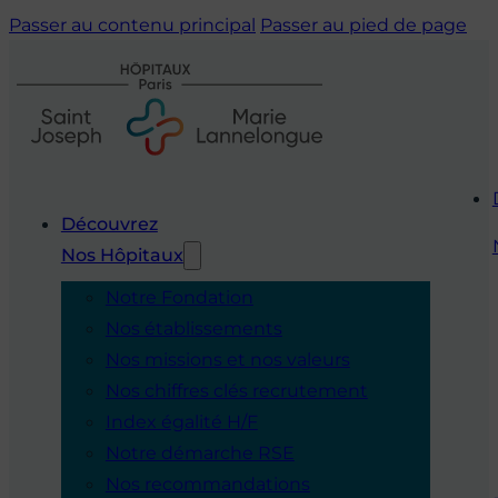
Passer au contenu principal
Passer au pied de page
Découvrez
Nos Hôpitaux
Notre Fondation
Nos établissements
Nos missions et nos valeurs
Nos chiffres clés recrutement
Index égalité H/F
Notre démarche RSE
Nos recommandations