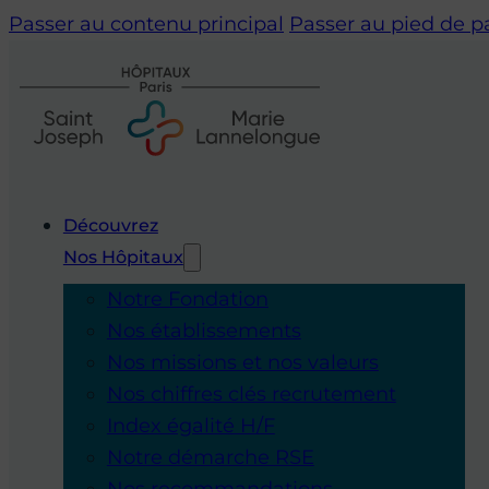
Passer au contenu principal
Passer au pied de 
Découvrez
Nos Hôpitaux
Notre Fondation
Nos établissements
Nos missions et nos valeurs
Nos chiffres clés recrutement
Index égalité H/F
Notre démarche RSE
Nos recommandations