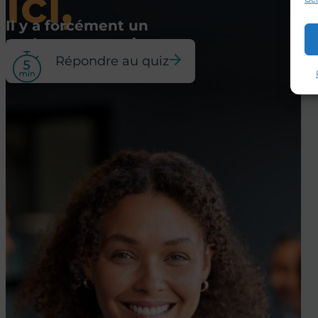
Ici,
Il y a forcément un
poste pour vous !
Répondre au quiz