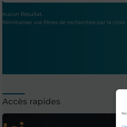
Aucun Résultat.
Réinitialiser vos filtres de recherches par la croix
Accès rapides
Nou
Gér