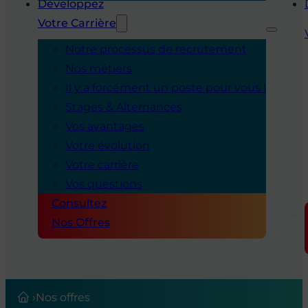
Développez
Votre Carrière
Notre processus de recrutement
Nos métiers
Il y a forcément un poste pour vous !
Stages & Alternances
Vos avantages
Votre évolution
Votre carrière
Vos questions
Consultez
Nos Offres
›
Nos offres