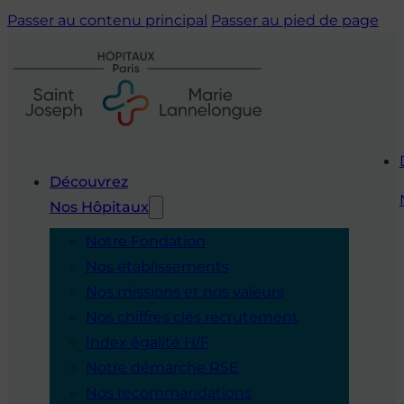
Passer au contenu principal
Passer au pied de page
Découvrez
Nos Hôpitaux
Notre Fondation
Nos établissements
Nos missions et nos valeurs
Nos chiffres clés recrutement
Index égalité H/F
Notre démarche RSE
Nos recommandations