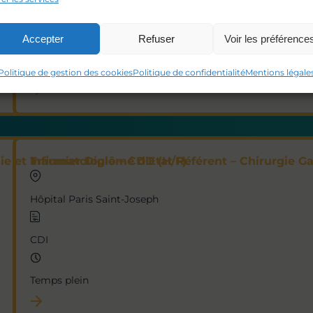
CDI
Accepter
Refuser
Voir les préférence
Temps plein
Politique de gestion des cookies
Politique de confidentialité
Mentions légale
ie et Traumatologie – CDD (H/F)
Infirmier Diplômé d’Etat Référent – Chirurgie Ga
Hôpital Paris Saint-Joseph
CDI
Temps plein