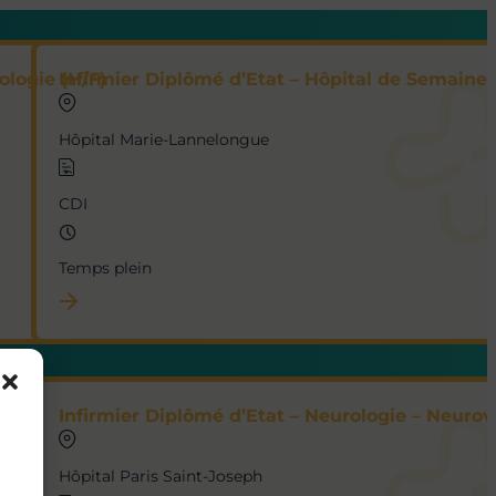
ologie (H/F)
Infirmier Diplômé d’Etat – Hôpital de Semaine –
Hôpital Marie-Lannelongue
CDI
Temps plein
Infirmier Diplômé d’Etat – Neurologie – Neurov
Hôpital Paris Saint-Joseph