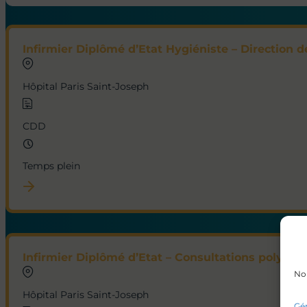
Infirmier Diplômé d’Etat Hygiéniste – Direction de
Hôpital Paris Saint-Joseph
CDD
Temps plein
Infirmier Diplômé d’Etat – Consultations polyvale
Nou
Hôpital Paris Saint-Joseph
Gér