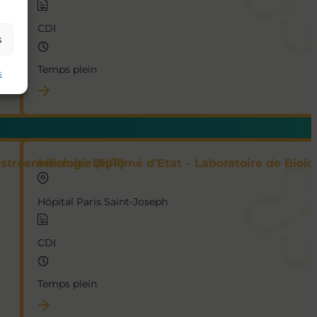
CDI
s
Temps plein
s
stroentérologie (H/F)
Infirmier Diplômé d’Etat – Laboratoire de Biolo
Hôpital Paris Saint-Joseph
CDI
Temps plein