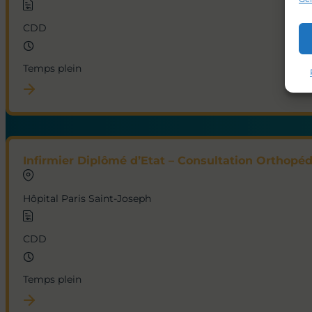
CDD
Temps plein
Infirmier Diplômé d’Etat – Consultation Orthopéd
Hôpital Paris Saint-Joseph
CDD
Temps plein