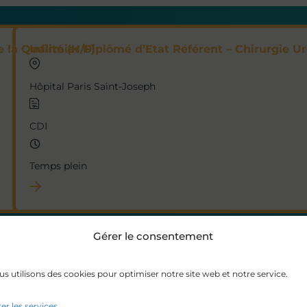
 la Qualité (H/F)
Infirmier Diplômé d’Etat Référent – Chirurgie Ur
Hôpital Paris Saint-Joseph
CDI
Temps plein
Gérer le consentement
ntes (H/F)
Infirmier de Bloc Opératoire – Stérilisation (H/F)
s utilisons des cookies pour optimiser notre site web et notre service.
Hôpital Paris Saint-Joseph
er les services