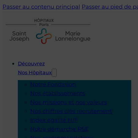
Passer au contenu principal
Passer au pied de 
Découvrez
Nos Hôpitaux
Notre Fondation
Nos établissements
Nos missions et nos valeurs
Nos chiffres clés recrutement
Index égalité H/F
Notre démarche RSE
Nos recommandations