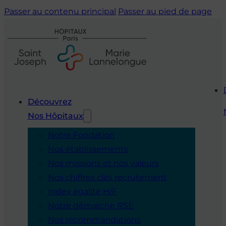
Passer au contenu principal
Passer au pied de page
Découvrez
Nos Hôpitaux
Notre Fondation
Nos établissements
Nos missions et nos valeurs
Nos chiffres clés recrutement
Index égalité H/F
Notre démarche RSE
Nos recommandations