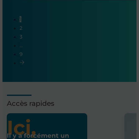
1
2
3
…
9
Accès rapides
Ici,
Il y a forcément un