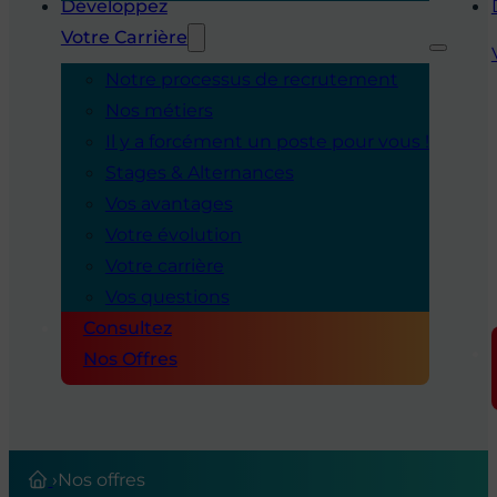
Développez
Votre Carrière
Notre processus de recrutement
Nos métiers
Il y a forcément un poste pour vous !
Stages & Alternances
Vos avantages
Votre évolution
Votre carrière
Vos questions
Consultez
Nos Offres
›
Nos offres