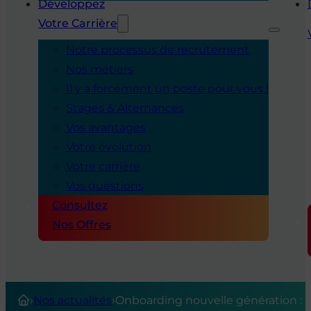
Développez
Votre Carrière
Notre processus de recrutement
Nos métiers
Il y a forcément un poste pour vous !
Stages & Alternances
Vos avantages
Votre évolution
Votre carrière
Vos questions
Consultez
Nos Offres
›
Nos actualités
›
Onboarding nouvelle génération : 