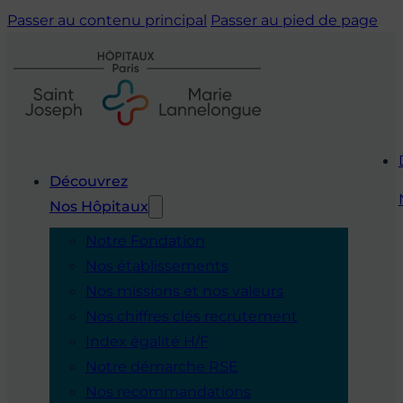
Passer au contenu principal
Passer au pied de page
Découvrez
Nos Hôpitaux
Notre Fondation
Nos établissements
Nos missions et nos valeurs
Nos chiffres clés recrutement
Index égalité H/F
Notre démarche RSE
Nos recommandations