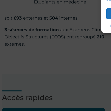
Étudiants en médecine
soit
693
externes et
504
internes
3 séances de formation
aux Examens Clinique
Objectifs Structurés (ECOS) ont regroupé
210
externes.
Accès rapides