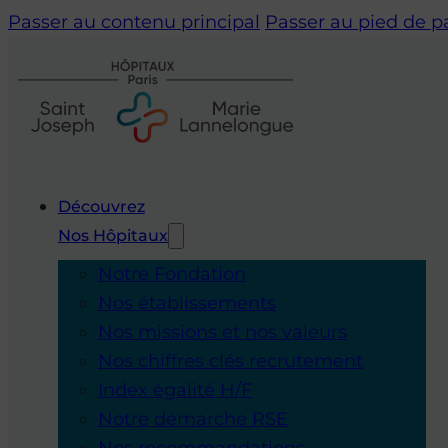
Passer au contenu principal
Passer au pied de 
Découvrez
Nos Hôpitaux
Notre Fondation
Nos établissements
Nos missions et nos valeurs
Nos chiffres clés recrutement
Index égalité H/F
Notre démarche RSE
Nos recommandations