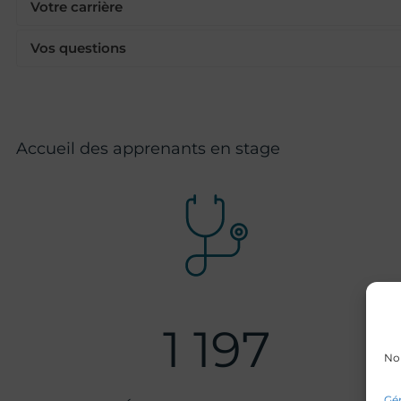
Votre carrière
Vos questions
Accueil des apprenants en stage
1 197
Nou
Gér