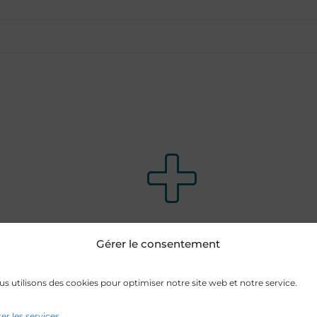
966
Gérer le consentement
s utilisons des cookies pour optimiser notre site web et notre service.
Étudiants en santé
er les services