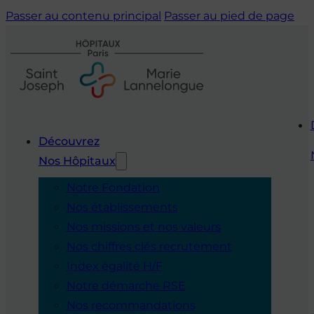
Passer au contenu principal
Passer au pied de page
Découvrez
Nos Hôpitaux
Notre Fondation
Nos établissements
Nos missions et nos valeurs
Nos chiffres clés recrutement
Index égalité H/F
Notre démarche RSE
Nos recommandations