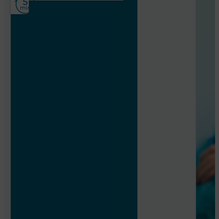
Hôpital Marie-Lannelongue
CDD
Temps plein
Archiviste – Stage – Centre de Santé Marie Thérè
Groupe Hospitalier Paris Saint Joseph
Stages
Temps plein