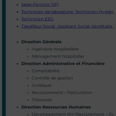
Agent de Petite Enfance
Agent de stérilisation
Agent des Services Hospitaliers (ASH)
Agent Transport Logistique
Assistance aux soins : Agent Technique de Bl
Auxiliaire de soins : Aide-Soignant, Auxiliaire 
Cadre de Bloc
Cadre de santé
Diététiciens
Directeur de soins
Éducateur Jeunes Enfants
Gestionnaire de lit
Infirmier (IDE)
Infirmier Anesthésiste (IADE)