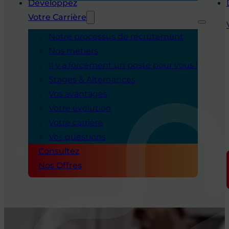
Développez
Votre Carrière
Notre processus de recrutement
Nos métiers
Il y a forcément un poste pour vous !
Stages & Alternances
Vos avantages
Votre évolution
Votre carrière
Vos questions
Consultez
Nos Offres