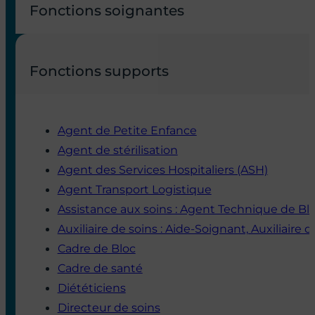
Mylene
Christophe
Auxiliaire de puériculture
Infirmier Anesthésiste
Adèle
Shira
Infirmière
Cadre Sage-femme