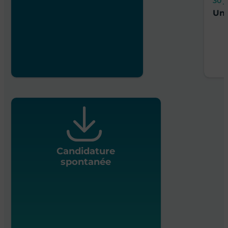
30 j
Un 
Candidature
spontanée