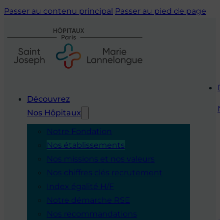
Passer au contenu principal
Passer au pied de page
Découvrez
Nos Hôpitaux
Notre Fondation
Nos établissements
Nos missions et nos valeurs
Nos chiffres clés recrutement
Index égalité H/F
Notre démarche RSE
Nos recommandations