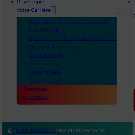
Développez
Votre Carrière
Notre processus de recrutement
Nos métiers
Il y a forcément un poste pour vous !
Stages & Alternances
Vos avantages
Votre évolution
Votre carrière
Vos questions
Consultez
Nos Offres
›
Notre Fondation
›
Nos établissements