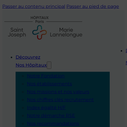
Passer au contenu principal
Passer au pied de page
Découvrez
Nos Hôpitaux
Notre Fondation
Nos établissements
Nos missions et nos valeurs
Nos chiffres clés recrutement
Index égalité H/F
Notre démarche RSE
Nos recommandations