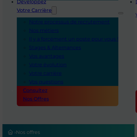
Développez
Votre Carrière
Notre processus de recrutement
Nos métiers
Il y a forcément un poste pour vous !
Stages & Alternances
Vos avantages
Votre évolution
Votre carrière
Vos questions
Consultez
Nos Offres
›
Nos offres