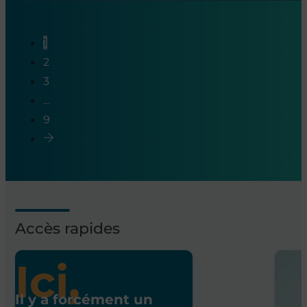
1
2
3
…
9
Accès rapides
Ici,
Il y a forcément un