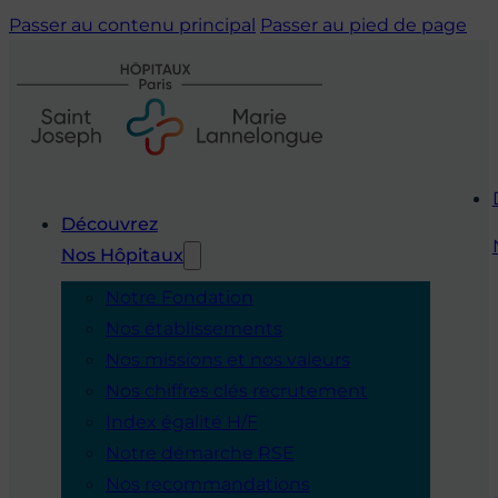
Passer au contenu principal
Passer au pied de page
Découvrez
Nos Hôpitaux
Notre Fondation
Nos établissements
Nos missions et nos valeurs
Nos chiffres clés recrutement
Index égalité H/F
Notre démarche RSE
Nos recommandations