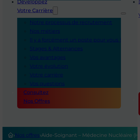
Développez
Votre Carrière
Notre processus de recrutement
Nos métiers
Il y a forcément un poste pour vous !
Stages & Alternances
Vos avantages
Votre évolution
Votre carrière
Vos questions
Consultez
Nos Offres
›
Nos offres
›
Aide-Soignant – Médecine Nucléaire (H