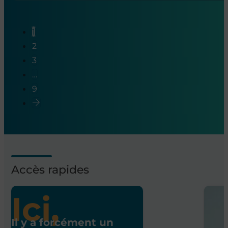
1
2
3
…
9
Accès rapides
Ici,
Il y a forcément un