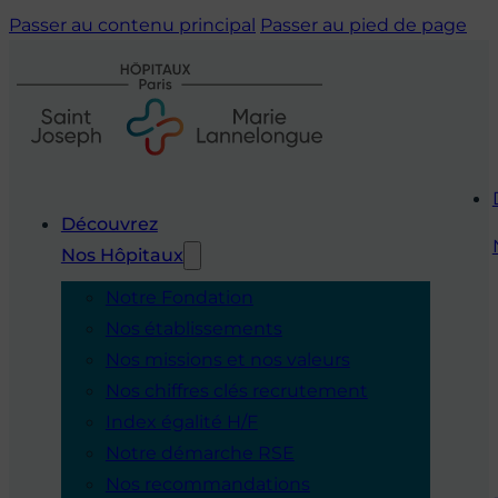
Passer au contenu principal
Passer au pied de page
Découvrez
Nos Hôpitaux
Notre Fondation
Nos établissements
Nos missions et nos valeurs
Nos chiffres clés recrutement
Index égalité H/F
Notre démarche RSE
Nos recommandations