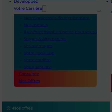
Développez
Votre Carrière
Notre processus de recrutement
Nos métiers
Il y a forcément un poste pour vous !
Stages & Alternances
Vos avantages
Votre évolution
Votre carrière
Vos questions
Consultez
Nos Offres
›
Nos offres