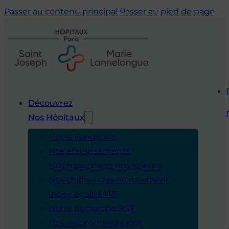
Passer au contenu principal
Passer au pied de page
Découvrez
Nos Hôpitaux
Notre Fondation
Nos établissements
Nos missions et nos valeurs
Nos chiffres clés recrutement
Index égalité H/F
Notre démarche RSE
Nos recommandations