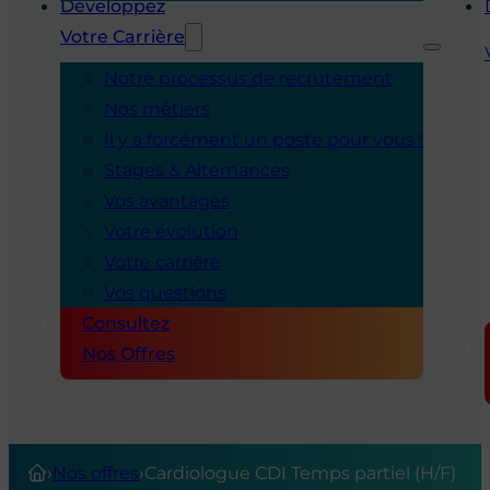
Développez
Votre Carrière
Notre processus de recrutement
Nos métiers
Il y a forcément un poste pour vous !
Stages & Alternances
Vos avantages
Votre évolution
Votre carrière
Vos questions
Consultez
Nos Offres
›
Nos offres
›
Cardiologue CDI Temps partiel (H/F)