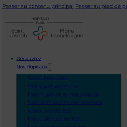
Passer au contenu principal
Passer au pied de 
Découvrez
Nos Hôpitaux
Notre Fondation
Nos établissements
Nos missions et nos valeurs
Nos chiffres clés recrutement
Index égalité H/F
Notre démarche RSE
Nos recommandations