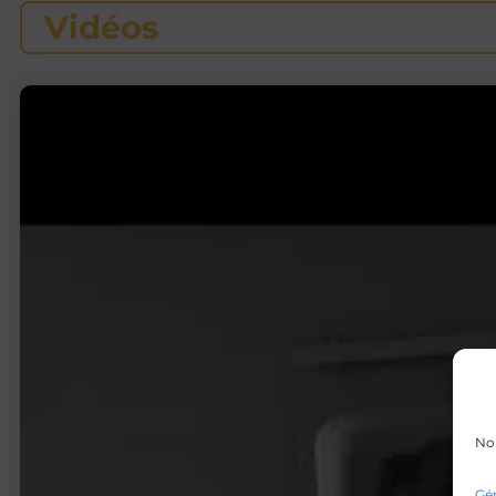
Vidéos
Nou
Gér