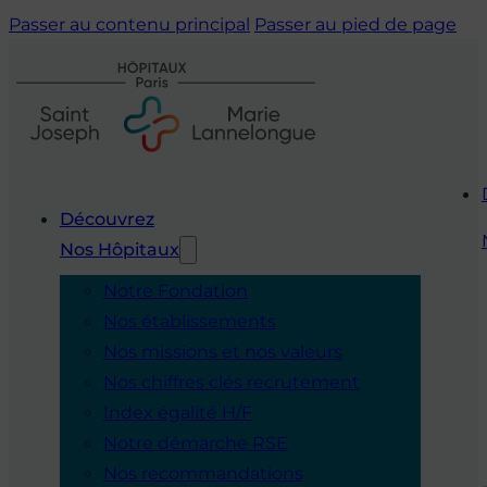
Passer au contenu principal
Passer au pied de page
Découvrez
Nos Hôpitaux
Notre Fondation
Nos établissements
Nos missions et nos valeurs
Nos chiffres clés recrutement
Index égalité H/F
Notre démarche RSE
Nos recommandations