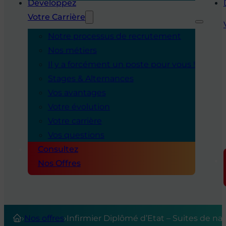
Développez
Votre Carrière
Notre processus de recrutement
Nos métiers
Il y a forcément un poste pour vous !
Stages & Alternances
Vos avantages
Votre évolution
Votre carrière
Vos questions
Consultez
Nos Offres
›
Nos offres
›
Infirmier Diplômé d’Etat – Suites de nai