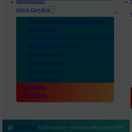
Développez
Votre Carrière
Notre processus de recrutement
Nos métiers
Il y a forcément un poste pour vous !
Stages & Alternances
Vos avantages
Votre évolution
Votre carrière
Vos questions
Consultez
Nos Offres
›
Nos offres
›
Orthoptiste – Institut de la Vue (H/F)