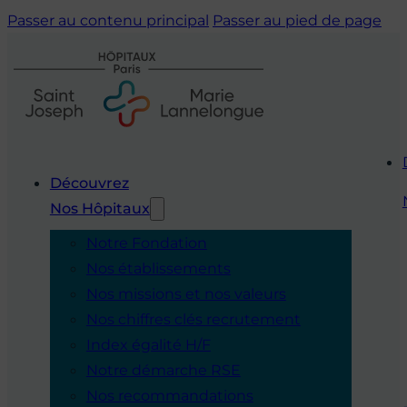
Passer au contenu principal
Passer au pied de page
Découvrez
Nos Hôpitaux
Notre Fondation
Nos établissements
Nos missions et nos valeurs
Nos chiffres clés recrutement
Index égalité H/F
Notre démarche RSE
Nos recommandations