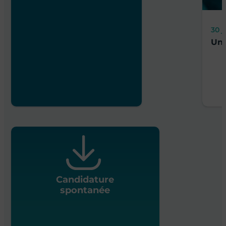
30 j
Un 
Candidature
spontanée