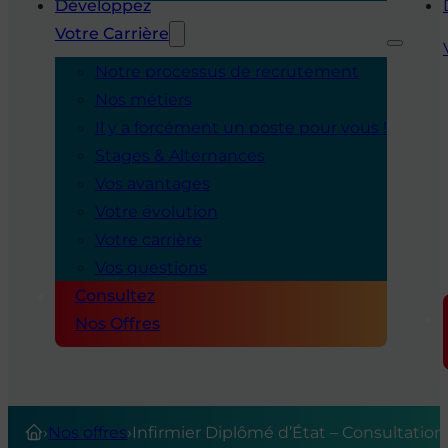
Développez
Votre Carrière
Notre processus de recrutement
Nos métiers
Il y a forcément un poste pour vous !
Stages & Alternances
Vos avantages
Votre évolution
Votre carrière
Vos questions
Consultez
Nos Offres
›
Nos offres
›
Infirmier Diplômé d’État – Consultation