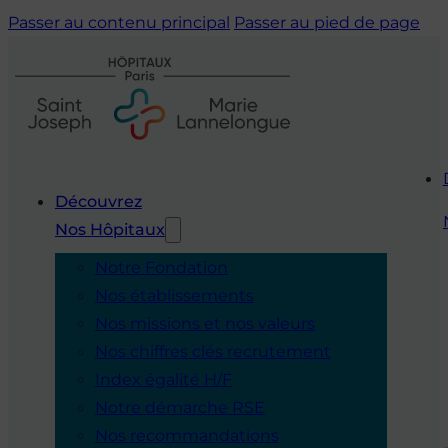
Passer au contenu principal
Passer au pied de page
Découvrez
Nos Hôpitaux
Notre Fondation
Nos établissements
Nos missions et nos valeurs
Nos chiffres clés recrutement
Index égalité H/F
Notre démarche RSE
Nos recommandations