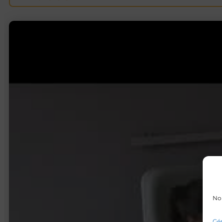
Nou
Gér