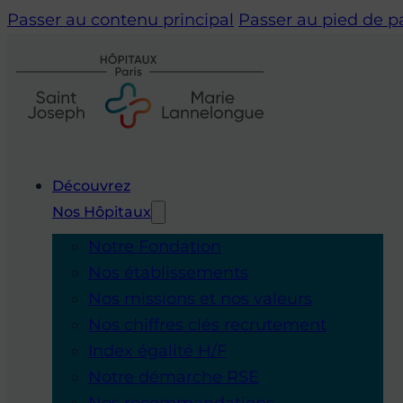
Passer au contenu principal
Passer au pied de 
Découvrez
Nos Hôpitaux
Notre Fondation
Nos établissements
Nos missions et nos valeurs
Nos chiffres clés recrutement
Index égalité H/F
Notre démarche RSE
Nos recommandations