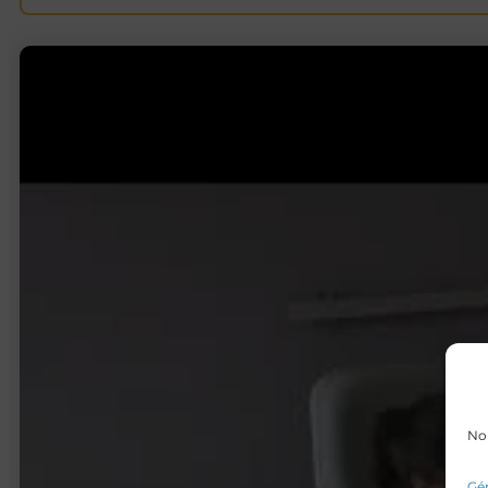
Nou
Gér