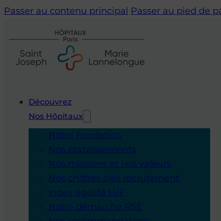
Passer au contenu principal
Passer au pied de 
Découvrez
Nos Hôpitaux
Notre Fondation
Nos établissements
Nos missions et nos valeurs
Nos chiffres clés recrutement
Index égalité H/F
Notre démarche RSE
Nos recommandations