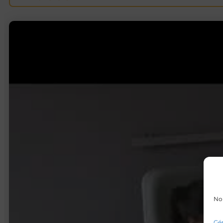
Nou
Gér