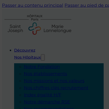
Passer au contenu principal
Passer au pied de 
Découvrez
Nos Hôpitaux
Notre Fondation
Nos établissements
Nos missions et nos valeurs
Nos chiffres clés recrutement
Index égalité H/F
Notre démarche RSE
Nos recommandations