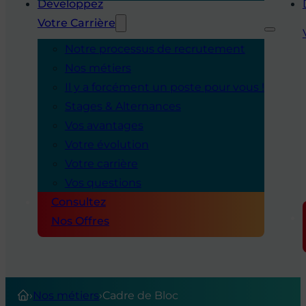
Développez
Votre Carrière
Notre processus de recrutement
Nos métiers
Il y a forcément un poste pour vous !
Stages & Alternances
Vos avantages
Votre évolution
Votre carrière
Vos questions
Consultez
Nos Offres
›
Nos métiers
›
Cadre de Bloc