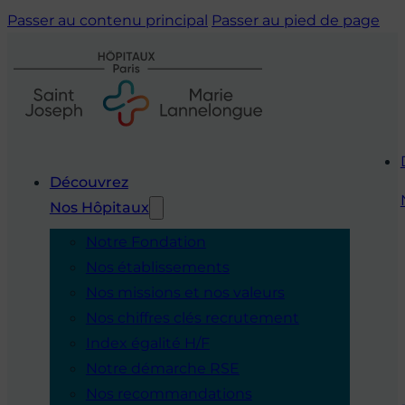
Passer au contenu principal
Passer au pied de page
Découvrez
Nos Hôpitaux
Notre Fondation
Nos établissements
Nos missions et nos valeurs
Nos chiffres clés recrutement
Index égalité H/F
Notre démarche RSE
Nos recommandations