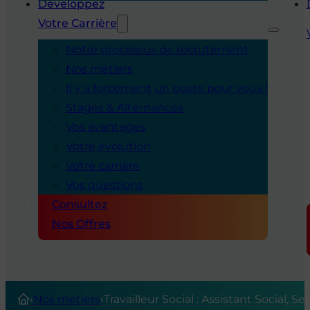
Développez
Votre Carrière
Notre processus de recrutement
Nos métiers
Il y a forcément un poste pour vous !
Stages & Alternances
Vos avantages
Votre évolution
Votre carrière
Vos questions
Consultez
Nos Offres
›
Nos métiers
›
Travailleur Social : Assistant Social, Se