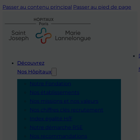
Passer au contenu principal
Passer au pied de page
Découvrez
Nos Hôpitaux
Notre Fondation
Nos établissements
Nos missions et nos valeurs
Nos chiffres clés recrutement
Index égalité H/F
Notre démarche RSE
Nos recommandations