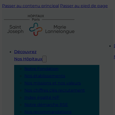
Passer au contenu principal
Passer au pied de page
Découvrez
Nos Hôpitaux
Notre Fondation
Nos établissements
Nos missions et nos valeurs
Nos chiffres clés recrutement
Index égalité H/F
Notre démarche RSE
Nos recommandations