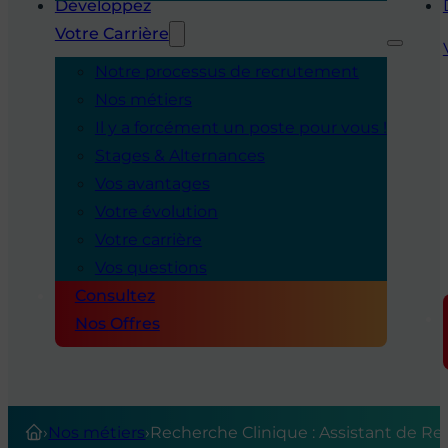
Développez
Votre Carrière
Notre processus de recrutement
Nos métiers
Il y a forcément un poste pour vous !
Stages & Alternances
Vos avantages
Votre évolution
Votre carrière
Vos questions
Consultez
Nos Offres
›
Nos métiers
›
Recherche Clinique : Assistant de R